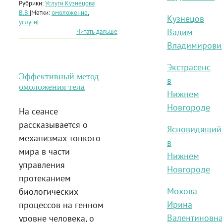
Рубрики:
Услуги Кузнецова
В.В.
|
Метки:
омоложение
,
Кузнецов
услуги
|
Вадим
Читать дальше
Владимирови
Экстрасенс
Эффективный метод
в
омоложения тела
Нижнем
Новгороде
На сеансе
рассказывается о
Ясновидящий
механизмах тонкого
в
мира в части
Нижнем
управления
Новгороде
протеканием
Мохова
биологических
Ирина
процессов на генном
Валентиновн
уровне человека, о