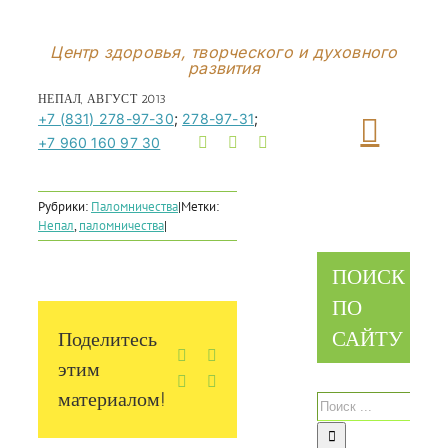
Перейти
к
Центр здоровья, творческого и духовного
развития
контенту
НЕПАЛ, АВГУСТ 2013
+7 (831) 278-97-30
;
278-97-31
;
+7 960 160 97 30
Рубрики:
Паломничества
|
Метки:
Непал
,
паломничества
|
ПОИСК
ПО
САЙТУ
Поделитесь
Facebook
X
этим
Vk
Email
материалом!
Результат
поиска: