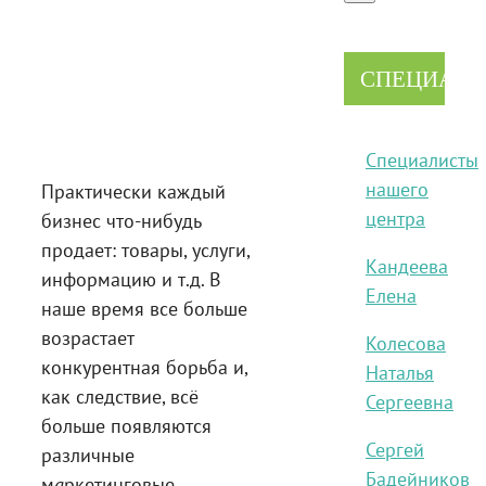
СПЕЦИАЛ
Специалисты
нашего
Практически каждый
центра
бизнес что-нибудь
продает: товары, услуги,
Кандеева
информацию и т.д. В
Елена
наше время все больше
возрастает
Колесова
конкурентная борьба и,
Наталья
как следствие, всё
Сергеевна
больше появляются
Сергей
различные
Бадейников
м
а
ркетинговые